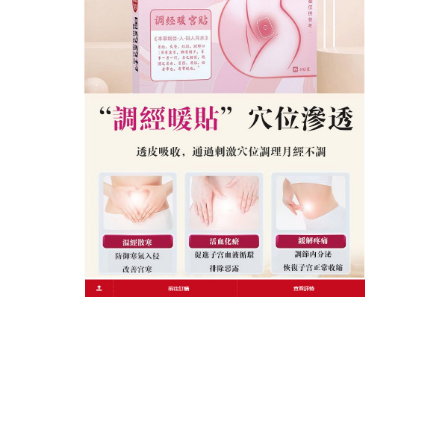
作
發
分
admin
2024 年 7 月 8 日
月經貼
者
佈
類
日
期:
文
上一篇文章
章
經痛熱敷貼推薦暖宮護陰，溫經活血
上
一
導
篇
覽
文
下一篇文章
章:
經痛舒緩貼促進機體血液迴圈，達到
下
一
溫暖胞宮作用
篇
文
章: